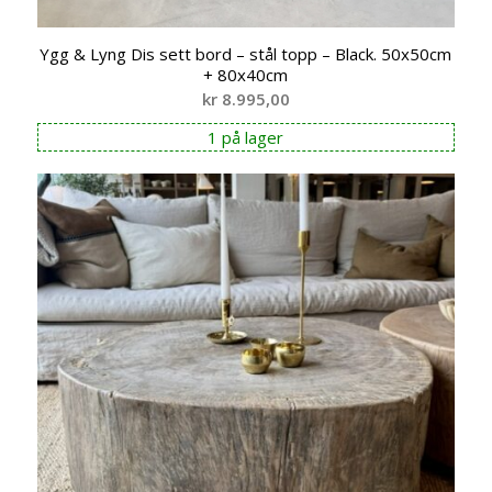
Ygg & Lyng Dis sett bord – stål topp – Black. 50x50cm
+ 80x40cm
kr
8.995,00
1 på lager