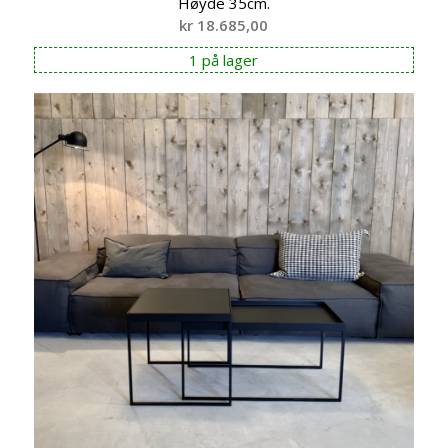
Høyde 35cm.
kr
18.685,00
1 på lager