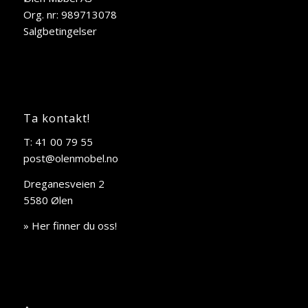
Org. nr: 989713078
Salgbetingelser
Ta kontakt!
T: 41 00 79 55
post@olenmobel.no
Dreganesveien 2
5580 Ølen
» Her finner du oss!