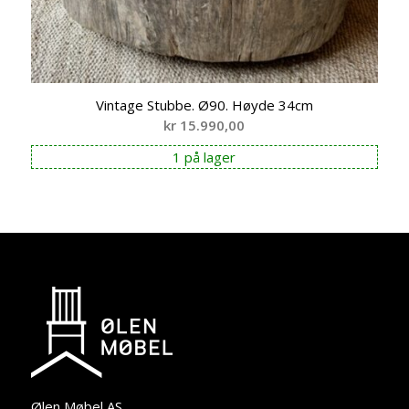
Vintage Stubbe. Ø90. Høyde 34cm
kr
15.990,00
1 på lager
Ølen Møbel AS