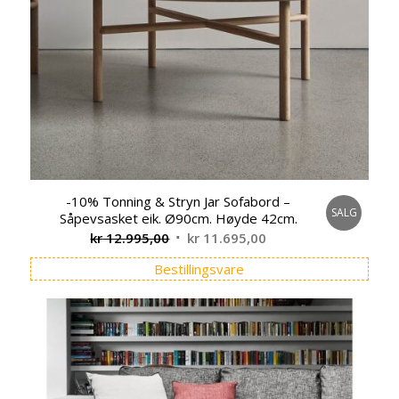
-10% Tonning & Stryn Jar Sofabord –
SALG
Såpevsasket eik. Ø90cm. Høyde 42cm.
Opprinnelig
Nåværende
kr
12.995,00
kr
11.695,00
pris
pris
Bestillingsvare
var:
er:
kr 12.995,00.
kr 11.695,00.