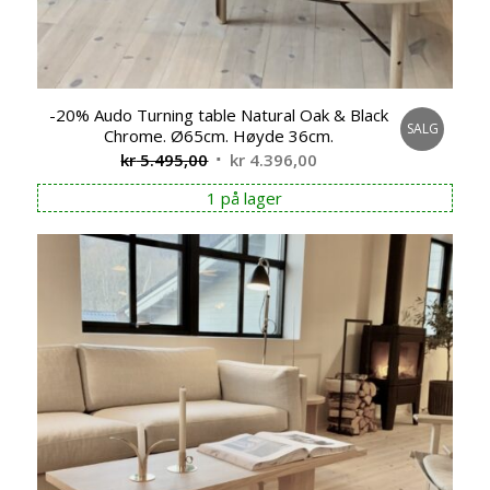
-20% Audo Turning table Natural Oak & Black
SALG
Chrome. Ø65cm. Høyde 36cm.
Opprinnelig
Nåværende
kr
5.495,00
kr
4.396,00
pris
pris
1 på lager
var:
er:
kr 5.495,00.
kr 4.396,00.