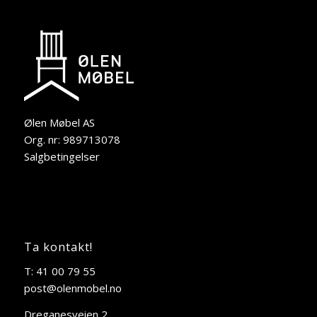
Ølen Møbel AS
Org. nr: 989713078
Salgbetingelser
Ta kontakt!
T: 41 00 79 55
post@olenmobel.no
Dreganesveien 2