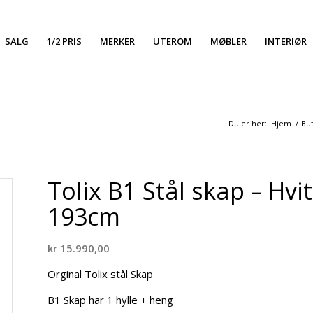
SALG
1/2 PRIS
MERKER
UTEROM
MØBLER
INTERIØR
Du er her:
Hjem
/
But
Tolix B1 Stål skap – Hv
193cm
kr
15.990,00
Orginal Tolix stål Skap
B1 Skap har 1 hylle + heng