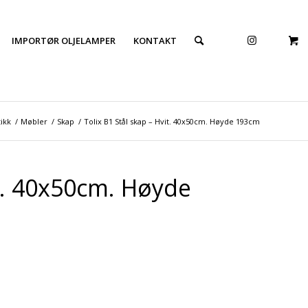
IMPORTØR OLJELAMPER
KONTAKT
ikk
/
Møbler
/
Skap
/
Tolix B1 Stål skap – Hvit. 40x50cm. Høyde 193cm
it. 40x50cm. Høyde