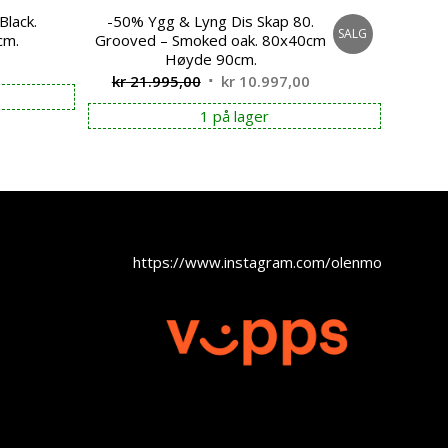
Black.
-50% Ygg & Lyng Dis Skap 80.
SALG
cm.
Grooved – Smoked oak. 80x40cm
Høyde 90cm.
Opprinnelig
Nåværende
kr
21.995,00
kr
10.997,00
pris
pris
1 på lager
var:
er:
kr 21.995,00.
kr 10.997,00.
https://www.instagram.com/olenmobel