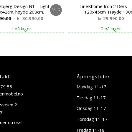
ebjerg Design N1 – Light
TineKhome Iron 2 Dørs – 
SALG
7x42cm. høyde 208cm.
120x45cm. Høyde 190
Opprinnelig
Nåværende
90,00
kr
30.990,00
kr
29.990,00
pris
pris
1 på lager
2 på lager
var:
er:
kr 38.990,00.
kr 30.990,00.
takt!
Åpningstider:
 79 55
Mandag 11-17
enmobel.no
Tirsdag 11-17
sveien 2
Onsdag 11-17
en
Torsdag 11-17
nner du oss!
Fredag 11-18