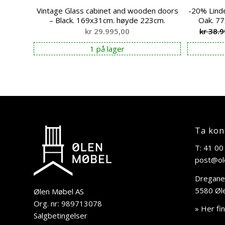
Vintage Glass cabinet and wooden doors
-20% Lind
– Black. 169x31cm. høyde 223cm.
Oak. 7
kr
29.995,00
kr
38.9
1 på lager
Ta kon
T: 41 00
post@ol
Dregane
5580 Øl
Ølen Møbel AS
Org. nr: 989713078
» Her fi
Salgbetingelser