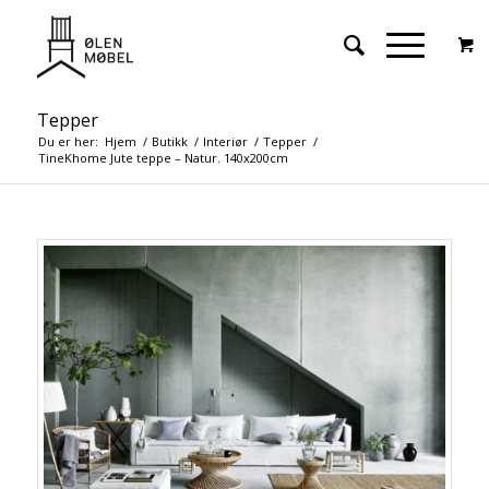
Tepper
Du er her:
Hjem
/
Butikk
/
Interiør
/
Tepper
/
TineKhome Jute teppe – Natur. 140x200cm