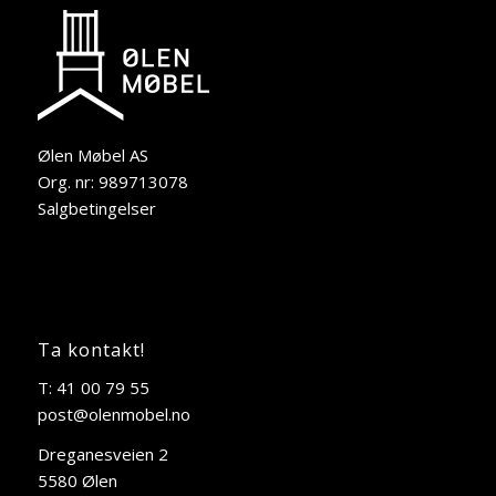
Ølen Møbel AS
Org. nr: 989713078
Salgbetingelser
Ta kontakt!
T: 41 00 79 55
post@olenmobel.no
Dreganesveien 2
5580 Ølen