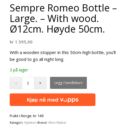
Sempre Romeo Bottle –
Large. – With wood.
Ø12cm. Høyde 50cm.
kr
1.595,00
With a wooden stopper in this 50cm-high bottle, you’ll
be good to go all night long.
3 på lager
Legg i handlekurv
Frakt i Norge: kr 149
Kategori:
Kjøkken
Brand:
Ølen Møbel