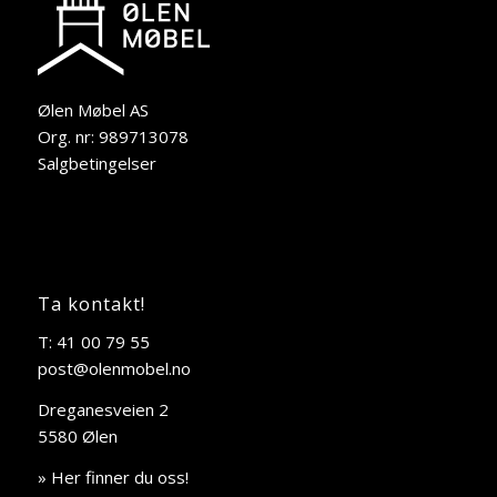
Ølen Møbel AS
Org. nr: 989713078
Salgbetingelser
Ta kontakt!
T: 41 00 79 55
post@olenmobel.no
Dreganesveien 2
5580 Ølen
» Her finner du oss!