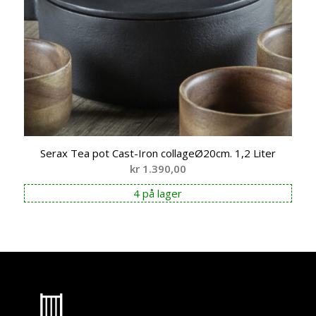
Serax Tea pot Cast-Iron collageØ20cm. 1,2 Liter
kr
1.390,00
4 på lager