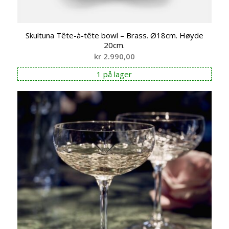
Skultuna Tête-à-tête bowl – Brass. Ø18cm. Høyde
20cm.
kr
2.990,00
1 på lager