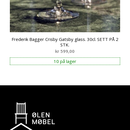
Frederik Bagger Crisby Gatsby glass. 30cl. SETT PÅ 2
STK.
kr
599,00
10 på lager