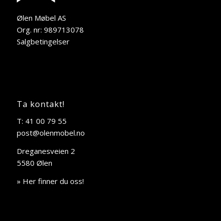
Ølen Møbel AS
Org. nr: 989713078
Salgbetingelser
Ta kontakt!
T: 41 00 79 55
post@olenmobel.no
Dreganesveien 2
5580 Ølen
» Her finner du oss!