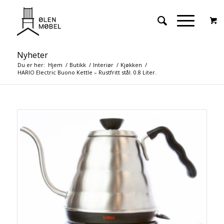
Nyheter
Du er her:
Hjem
/
Butikk
/
Interiør
/
Kjøkken
/
HARIO Electric Buono Kettle – Rustfritt stål. 0.8 Liter.