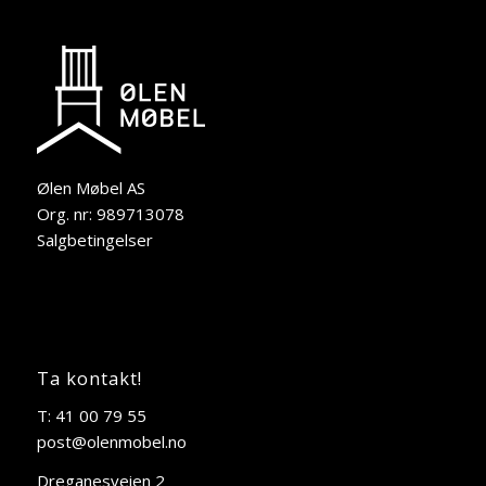
Ølen Møbel AS
Org. nr: 989713078
Salgbetingelser
Ta kontakt!
T: 41 00 79 55
post@olenmobel.no
Dreganesveien 2