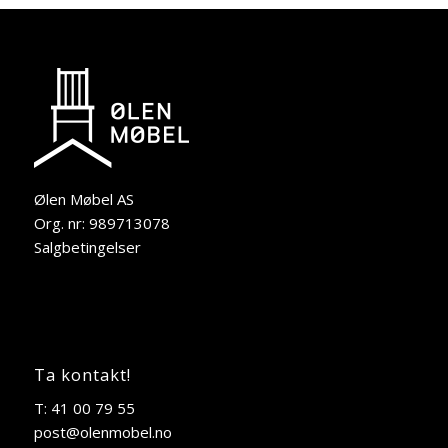
Ølen Møbel AS
Org. nr: 989713078
Salgbetingelser
Ta kontakt!
T: 41 00 79 55
post@olenmobel.no