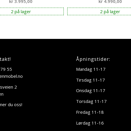
kr
3.995,00
kr
4.990,00
2 på lager
2 på lager
takt!
Åpningstider:
 79 55
Mandag 11-17
enmobel.no
Tirsdag 11-17
sveien 2
Onsdag 11-17
en
Torsdag 11-17
nner du oss!
Fredag 11-18
Lørdag 11-16