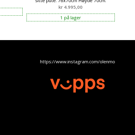
sitte pute. 76x70cm Høyde 70cm.
kr
4.995,00
1 på lager
https://www.instagram.com/olenmobel