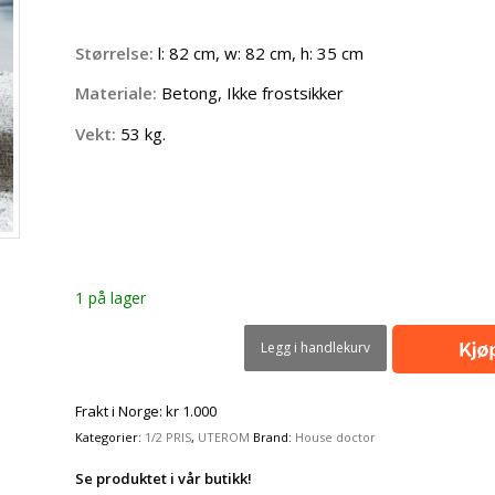
kr 5.990,00.
kr 2.980,00.
Størrelse:
l: 82 cm, w: 82 cm, h: 35 cm
Materiale:
Betong, Ikke frostsikker
Vekt:
53 kg.
1 på lager
Legg i handlekurv
Frakt i Norge: kr 1.000
Kategorier:
1/2 PRIS
,
UTEROM
Brand:
House doctor
Se produktet i vår butikk!