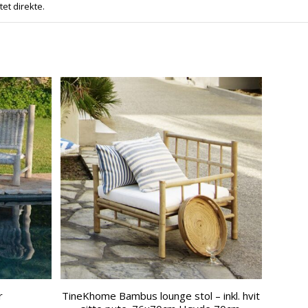
tet direkte.
r
TineKhome Bambus lounge stol – inkl. hvit