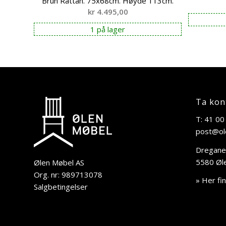
Brun Rattan. 75x68cm. Høyde 113cm.
kr
4.495,00
1 på lager
Ta kon
T: 41 00
post@ol
Dregane
5580 Øl
Ølen Møbel AS
Org. nr: 989713078
» Her fi
Salgbetingelser