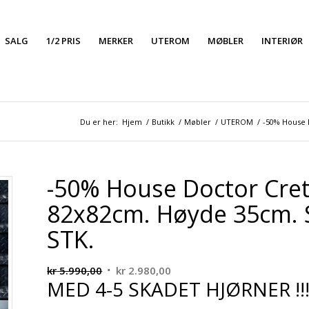
SALG
1/2 PRIS
MERKER
UTEROM
MØBLER
INTERIØR
Du er her:
Hjem
/
Butikk
/
Møbler
/
UTEROM
/
-50% House 
-50% House Doctor Cret
82x82cm. Høyde 35cm. 
STK.
Opprinnelig
Nåværende
kr
5.990,00
kr
2.980,00
MED 4-5 SKADET HJØRNER !!
pris
pris
var:
er: