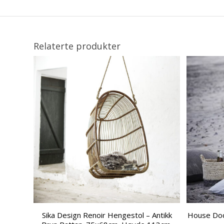
Relaterte produkter
Sika Design Renoir Hengestol – Antikk
House Doct