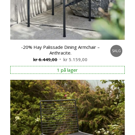
-20% Hay Palissade Dining Armchair –
SALG
Anthracite.
Opprinnelig
Nåværende
kr
6.449,00
kr
5.159,00
pris
pris
1 på lager
var:
er:
kr 6.449,00.
kr 5.159,00.