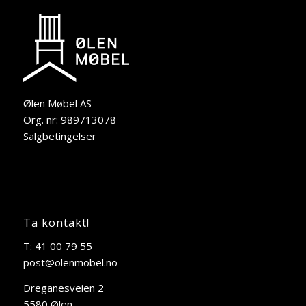
Ølen Møbel AS
Org. nr: 989713078
Salgbetingelser
Ta kontakt!
T: 41 00 79 55
post@olenmobel.no
Dreganesveien 2
5580 Ølen