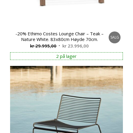
-20% Ethimo Costes Lounge Chair – Teak –
SALG
Nature White. 83x80cm Høyde 70cm.
Opprinnelig
Nåværende
kr
29.995,00
kr
23.996,00
pris
pris
2 på lager
var:
er:
kr 29.995,00.
kr 23.996,00.