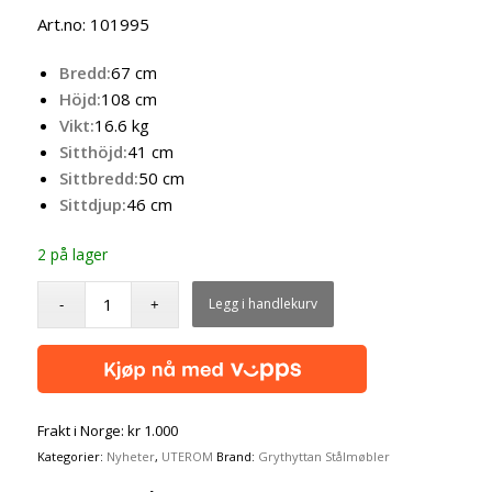
pris
pris
Art.no: 101995
var:
er:
kr 9.595,00.
kr 8.635,00.
Bredd:
67 cm
Höjd:
108 cm
Vikt:
16.6 kg
Sitthöjd:
41 cm
Sittbredd:
50 cm
Sittdjup:
46 cm
2 på lager
Legg i handlekurv
Frakt i Norge: kr 1.000
Kategorier:
Nyheter
,
UTEROM
Brand:
Grythyttan Stålmøbler