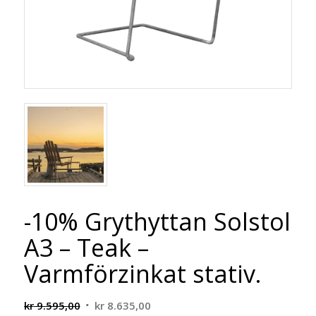
-10% Grythyttan Solstol
A3 – Teak –
Varmförzinkat stativ.
Opprinnelig
Nåværende
kr
9.595,00
kr
8.635,00