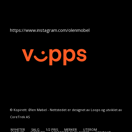
https://www.instagram.com/olenmobel
© Kopirett: Ølen Møbel - Nettstedet er designet av
Loops
og utviklet av
CoreTrek AS
NYHETER
SALG
1/2 PRIS
MERKER
UTEROM