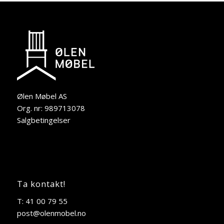
Ølen Møbel AS
Org. nr: 989713078
Salgbetingelser
Ta kontakt!
T: 41 00 79 55
post@olenmobel.no