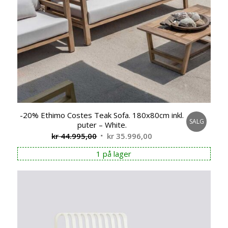
-20% Ethimo Costes Teak Sofa. 180x80cm inkl.
SALG
puter – White.
Opprinnelig
Nåværende
kr
44.995,00
kr
35.996,00
pris
pris
1 på lager
var:
er:
kr 44.995,00.
kr 35.996,00.