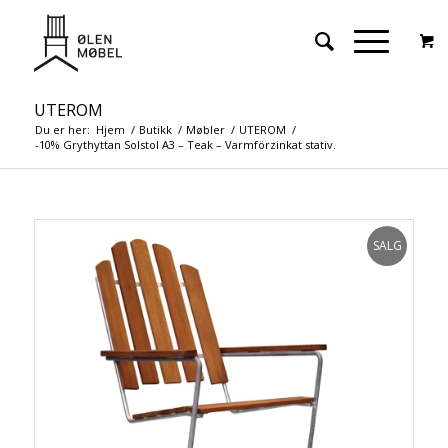
UTEROM
Du er her:
Hjem
/
Butikk
/
Møbler
/
UTEROM
/
-10% Grythyttan Solstol A3 – Teak – Varmförzinkat stativ.
SALG