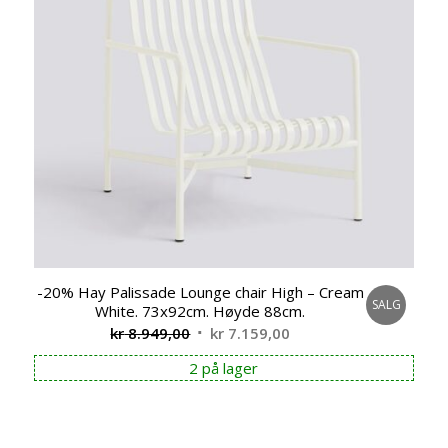
-20% Hay Palissade Lounge chair High – Cream
SALG
White. 73x92cm. Høyde 88cm.
Opprinnelig
Nåværende
kr
8.949,00
kr
7.159,00
pris
pris
2 på lager
var:
er:
kr 8.949,00.
kr 7.159,00.