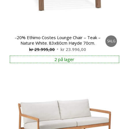
-20% Ethimo Costes Lounge Chair – Teak –
SALG
Nature White. 83x80cm Høyde 70cm.
Opprinnelig
Nåværende
kr
29.995,00
kr
23.996,00
pris
pris
2 på lager
var:
er:
kr 29.995,00.
kr 23.996,00.