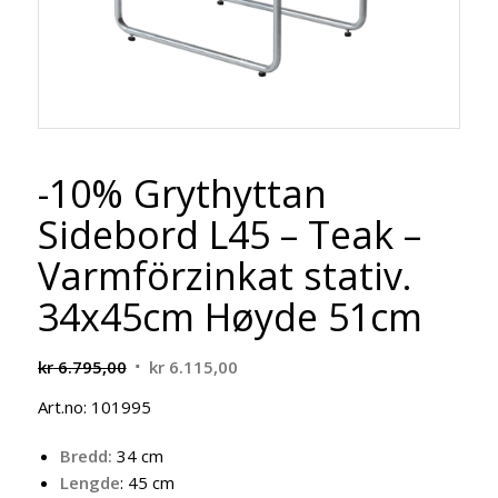
-10% Grythyttan
Sidebord L45 – Teak –
Varmförzinkat stativ.
34x45cm Høyde 51cm
Opprinnelig
Nåværende
kr
6.795,00
kr
6.115,00
pris
pris
Art.no: 101995
var:
er:
kr 6.795,00.
kr 6.115,00.
Bredd:
34 cm
Lengde
: 45 cm