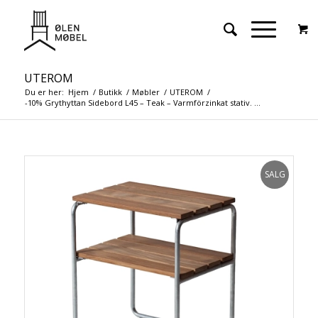
UTEROM
Du er her:
Hjem
/
Butikk
/
Møbler
/
UTEROM
/
-10% Grythyttan Sidebord L45 – Teak – Varmförzinkat stativ. ...
SALG