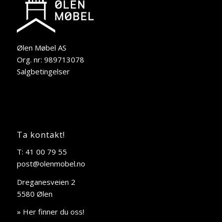
Ølen Møbel AS
Org. nr: 989713078
Salgbetingelser
Ta kontakt!
T: 41 00 79 55
post@olenmobel.no
Dreganesveien 2
5580 Ølen
» Her finner du oss!