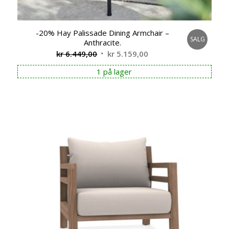
-20% Hay Palissade Dining Armchair –
SALG
Anthracite.
Opprinnelig
Nåværende
kr
6.449,00
kr
5.159,00
pris
pris
1 på lager
var:
er:
kr 6.449,00.
kr 5.159,00.