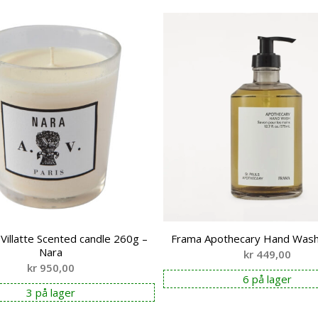
 Villatte Scented candle 260g –
Frama Apothecary Hand Wash
Nara
kr
449,00
kr
950,00
6 på lager
3 på lager