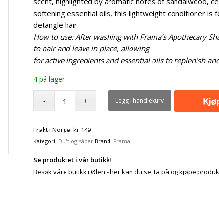
scent, highlighted by aromatic notes of sandalwood, ced
softening essential oils, this lightweight conditioner is
detangle hair.
How to use: After washing with Frama’s Apothecary Sha
to hair and leave in place, allowing
for active ingredients and essential oils to replenish an
4 på lager
Legg i handlekurv
Frakt i Norge: kr 149
Kategori:
Duft og såper
Brand:
Frama
Se produktet i vår butikk!
Besøk våre butikk i Ølen - her kan du se, ta på og kjøpe produk