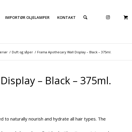
IMPORTØR OLJELAMPER
KONTAKT
teriør
/
Duft og såper
/
Frama Apothecary Wall Display – Black – 375ml.
isplay – Black – 375ml.
 to naturally nourish and hydrate all hair types. The