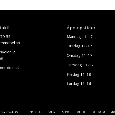
takt!
Åpningstider:
 79 55
Mandag 11-17
enmobel.no
Tirsdag 11-17
sveien 2
Onsdag 11-17
en
Torsdag 11-17
nner du oss!
Fredag 11-18
Lørdag 11-16
NYHETER
SALG
1/2 PRIS
MERKER
UTEROM
MØ
v
CoreTrek AS