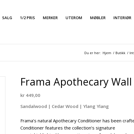
SALG
1/2 PRIS
MERKER
UTEROM
MØBLER
INTERIØR
Du er her:
Hjem
/
Butikk
/
In
Frama Apothecary Wall D
kr
449,00
Sandalwood | Cedar Wood | Ylang Ylang
Frama’s natural Apothecary Conditioner has been crafted
Conditioner features the collection’s signature