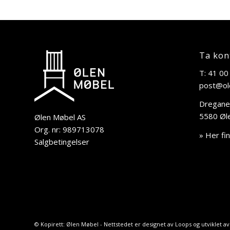
Ta kon
T: 41 00
post@ol
Dregane
5580 Øl
Ølen Møbel AS
Org. nr: 989713078
» Her fi
Salgbetingelser
© Kopirett: Ølen Møbel - Nettstedet er designet av
Loops
og utviklet a