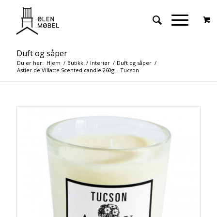
Duft og såper
Du er her:
Hjem
/
Butikk
/
Interiør
/
Duft og såper
/
Astier de Villatte Scented candle 260g – Tucson