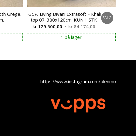
oth Grege.
-35% Living Divani Extrasoft – Khali
SALG
m.
top 07. 380x120cm. KUN 1 STK
Opprinnelig
Nåværende
kr
129.500,00
kr
84.174,00
pris
pris
1 på lager
var:
er:
kr 129.500,00.
kr 84.174,00.
https://www.instagram.com/olenmobel