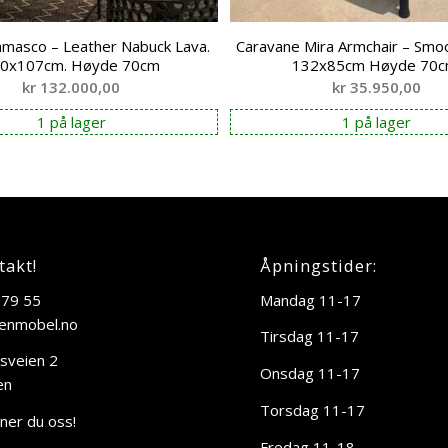
masco – Leather Nabuck Lava.
Caravane Mira Armchair – Smo
0x107cm. Høyde 70cm
132x85cm Høyde 70c
kr
132.000,00
kr
35.950,00
1 på lager
1 på lager
takt!
Åpningstider:
 79 55
Mandag 11-17
enmobel.no
Tirsdag 11-17
sveien 2
Onsdag 11-17
en
Torsdag 11-17
nner du oss!
Fredag 11-18