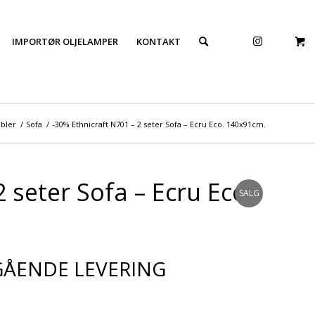
IMPORTØR OLJELAMPER
KONTAKT
bler
/
Sofa
/
-30% Ethnicraft N701 – 2 seter Sofa – Ecru Eco. 140x91cm.
 seter Sofa – Ecru Eco.
SALG
GÅENDE LEVERING