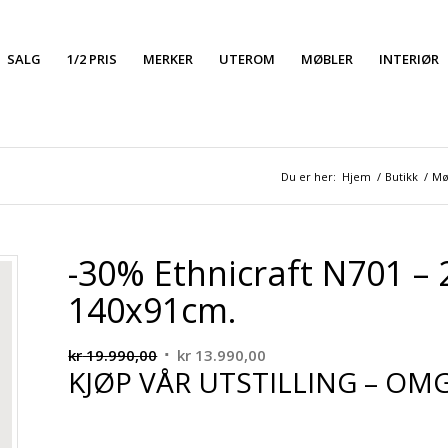
SALG
1/2 PRIS
MERKER
UTEROM
MØBLER
INTERIØR
Du er her:
Hjem
/
Butikk
/
Mø
-30% Ethnicraft N701 – 2
140x91cm.
Opprinnelig
Nåværende
kr
19.990,00
kr
13.990,00
KJØP VÅR UTSTILLING – OM
pris
pris
var:
er:
kr 19.990,00.
kr 13.990,00.