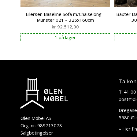
Eilersen Baseline Sofa m/Chaiselong –
Baxter Da
Munster 021 – 325x160cm
30
kr
92.512,00
1 på lager
Ta kon
T: 41 00
post@ol
Dregane
5580 Øl
Ølen Møbel AS
Org. nr: 989713078
» Her fi
Salgbetingelser