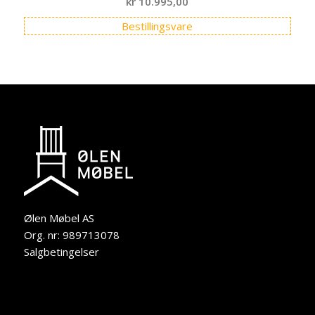
kr
10.995,00
Bestillingsvare
Ølen Møbel AS
Org. nr: 989713078
Salgbetingelser