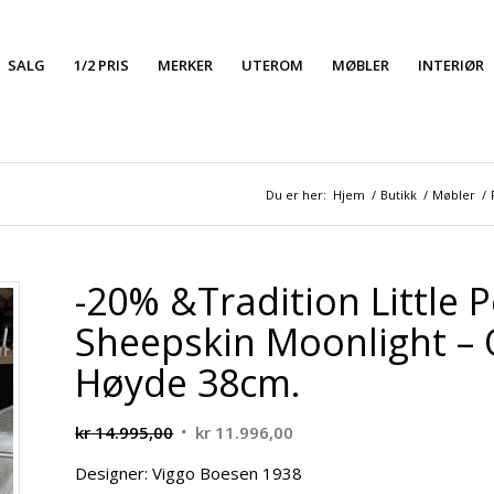
SALG
1/2 PRIS
MERKER
UTEROM
MØBLER
INTERIØR
Du er her:
Hjem
/
Butikk
/
Møbler
/
-20% &Tradition Little P
Sheepskin Moonlight – 
Høyde 38cm.
Opprinnelig
Nåværende
kr
14.995,00
kr
11.996,00
pris
pris
Designer: Viggo Boesen 1938
var:
er: