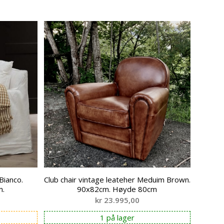
Bianco.
Club chair vintage leateher Meduim Brown.
m.
90x82cm. Høyde 80cm
kr
23.995,00
1 på lager