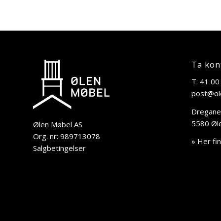
Ta kon
T: 41 00
post@ol
Dregane
5580 Øl
Ølen Møbel AS
Org. nr: 989713078
» Her fi
Salgbetingelser