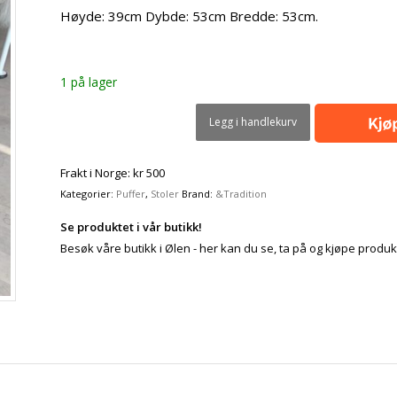
kr 14.995,00.
kr 11.996,00.
Høyde: 39cm Dybde: 53cm Bredde: 53cm.
1 på lager
Legg i handlekurv
Frakt i Norge: kr 500
Kategorier:
Puffer
,
Stoler
Brand:
&Tradition
Se produktet i vår butikk!
Besøk våre butikk i Ølen - her kan du se, ta på og kjøpe produk