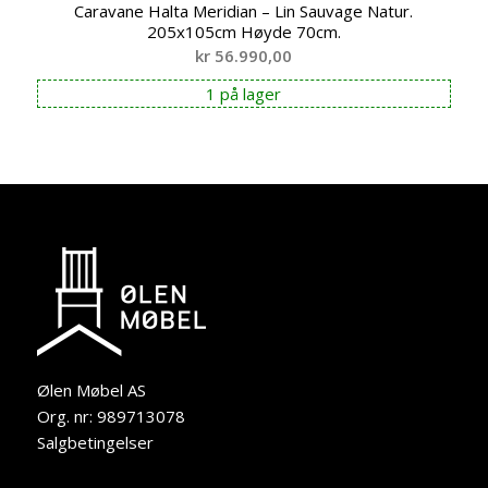
Caravane Halta Meridian – Lin Sauvage Natur.
205x105cm Høyde 70cm.
kr
56.990,00
1 på lager
Ølen Møbel AS
Org. nr: 989713078
Salgbetingelser