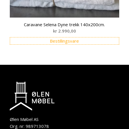
Caravane Selena Dyne trekk 140x200cm.
kr
2.990,00
Bestillingsvare
Ølen Møbel AS
Org. nr: 989713078