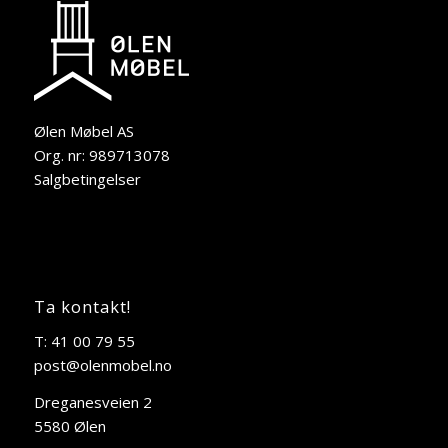
Ølen Møbel AS
Org. nr: 989713078
Salgbetingelser
Ta kontakt!
T: 41 00 79 55
post@olenmobel.no
Dreganesveien 2
5580 Ølen