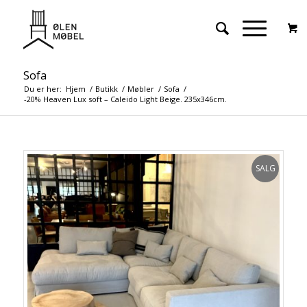
Sofa
Du er her:
Hjem
/
Butikk
/
Møbler
/
Sofa
/
-20% Heaven Lux soft – Caleido Light Beige. 235x346cm.
SALG