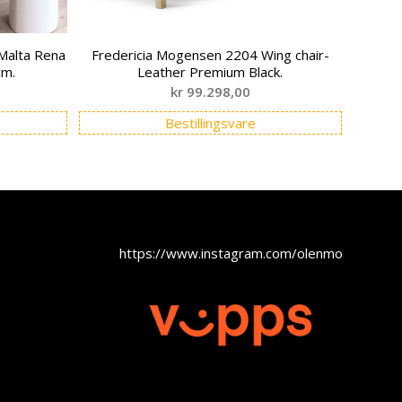
 Malta Rena
Fredericia Mogensen 2204 Wing chair-
cm.
Leather Premium Black.
kr
99.298,00
Bestillingsvare
https://www.instagram.com/olenmobel