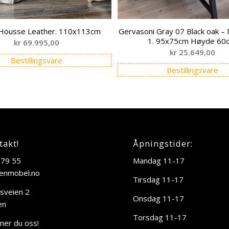
 Housse Leather. 110x113cm
Gervasoni Gray 07 Black oak –
1. 95x75cm Høyde 60
kr
69.995,00
kr
25.649,00
Bestillingsvare
Bestillingsvare
takt!
Åpningstider:
 79 55
Mandag 11-17
enmobel.no
Tirsdag 11-17
sveien 2
Onsdag 11-17
en
Torsdag 11-17
nner du oss!