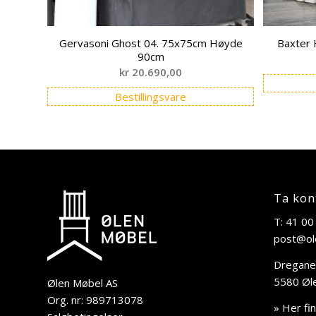
Gervasoni Ghost 04. 75x75cm Høyde
Baxter
90cm
kr
20.690,00
Bestillingsvare
Ta kon
T: 41 00
post@ol
Dregane
5580 Øl
Ølen Møbel AS
Org. nr: 989713078
» Her fi