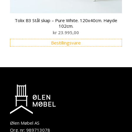
Tolix B3 Stål skap – Pure White. 120x40cm. Høyde
102cm.
kr
23.995,00
Bestillingsvare
Ølen Møbel AS
Org. nr: 989713078