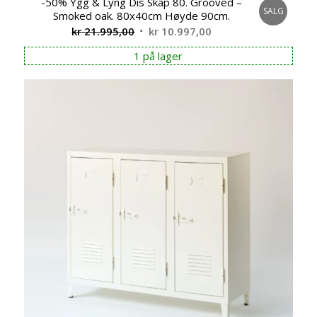
-50% Ygg & Lyng Dis Skap 80. Grooved –
SALG
Smoked oak. 80x40cm Høyde 90cm.
Opprinnelig
Nåværende
kr
21.995,00
kr
10.997,00
pris
pris
1 på lager
var:
er:
kr 21.995,00.
kr 10.997,00.