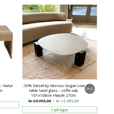
– Natur.
-50% Diesel by Moroso Gogan Low
SALG
cm
table Sand glass – coffe oak.
101x108cm Høyde 27cm.
Opprinnelig
Nåværende
kr
24.995,00
kr
12.495,00
pris
pris
1 på lager
var:
er: