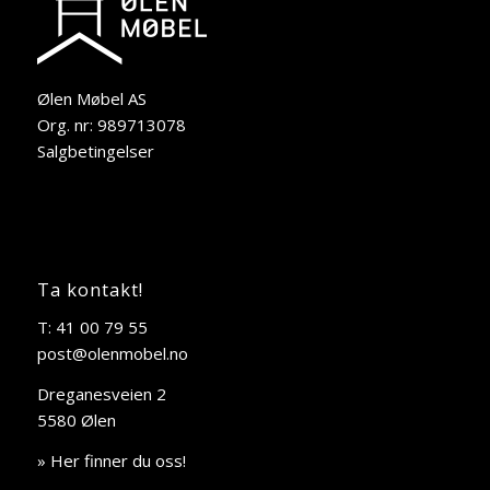
Ølen Møbel AS
Org. nr: 989713078
Salgbetingelser
Ta kontakt!
T: 41 00 79 55
post@olenmobel.no
Dreganesveien 2
5580 Ølen
» Her finner du oss!