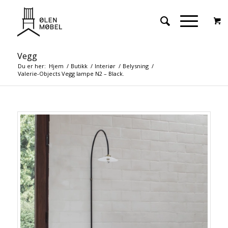
Vegg
Du er her:
Hjem
/
Butikk
/
Interiør
/
Belysning
/
Valerie-Objects Vegg lampe N2 – Black.