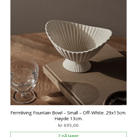
Fermliving Fountain Bowl – Small – Off-White. 29x15cm.
Høyde 13cm.
kr
695,00
2 på lager