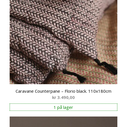
Caravane Counterpane – Florio black. 110x180cm
kr
3.490,00
1 på lager