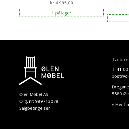
kr
4.995,00
1 på lager
Ta kon
T: 41 00
post@ol
Dregane
5580 Øl
Ølen Møbel AS
Org. nr: 989713078
» Her fi
Salgbetingelser