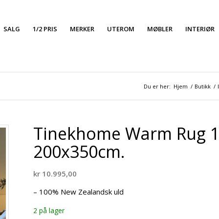
SALG
1/2 PRIS
MERKER
UTEROM
MØBLER
INTERIØR
Du er her:
Hjem
/
Butikk
/
Tinekhome Warm Rug 10
200x350cm.
kr
10.995,00
– 100% New Zealandsk uld
2 på lager