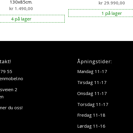
130x85cm.
kr
29.990,00
kr
1.490,00
1 på lager
4 på lager
takt!
Åpningstider:
 79 55
Mandag 11-17
enmobel.no
Tirsdag 11-17
sveien 2
Onsdag 11-17
en
Torsdag 11-17
nner du oss!
Fredag 11-18
Lørdag 11-16