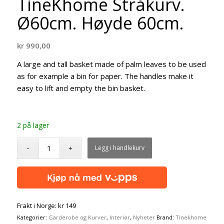
TineKhome Stråkurv.
Ø60cm. Høyde 60cm.
kr
990,00
A large and tall basket made of palm leaves to be used
as for example a bin for paper. The handles make it
easy to lift and empty the bin basket.
2 på lager
Legg i handlekurv
Frakt i Norge: kr 149
Kategorier:
Garderobe og Kurver
,
Interiør
,
Nyheter
Brand:
Tinekhome