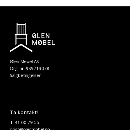
Ølen Møbel AS
Org. nr: 989713078
Salgbetingelser
Ta kontakt!
T: 41 00 79 55
post@olenmobel.no