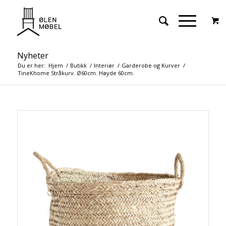
Nyheter
Du er her:
Hjem
/
Butikk
/
Interiør
/
Garderobe og Kurver
/
TineKhome Stråkurv. Ø60cm. Høyde 60cm.