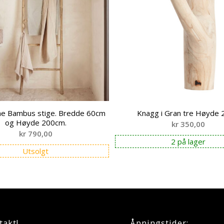
e Bambus stige. Bredde 60cm
Knagg i Gran tre Høyde
og Høyde 200cm.
kr
350,00
kr
790,00
2 på lager
Utsolgt
takt!
Åpningstider: