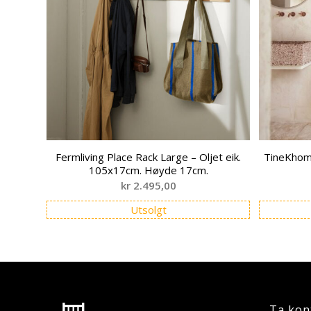
Fermliving Place Rack Large – Oljet eik.
TineKhom
105x17cm. Høyde 17cm.
kr
2.495,00
Utsolgt
Ta kon