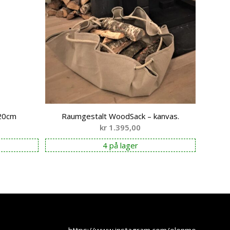
 20cm
Raumgestalt WoodSack – kanvas.
kr
1.395,00
4 på lager
https://www.instagram.com/olenmobel