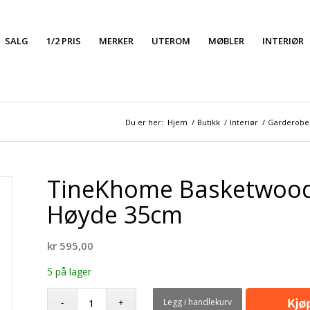
SALG
1/2 PRIS
MERKER
UTEROM
MØBLER
INTERIØR
Du er her:
Hjem
/
Butikk
/
Interiør
/
Garderobe
TineKhome Basketwood
Høyde 35cm
kr
595,00
5 på lager
Legg i handlekurv