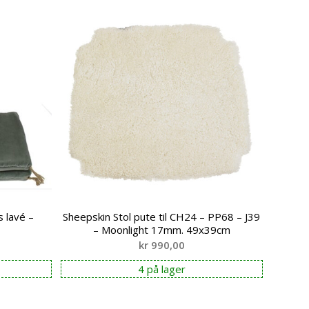
 lavé –
Sheepskin Stol pute til CH24 – PP68 – J39
– Moonlight 17mm. 49x39cm
kr
990,00
4 på lager