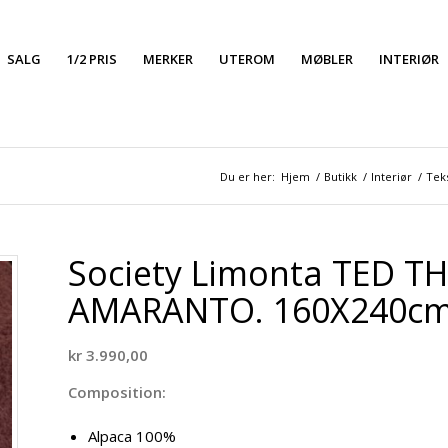
SALG
1/2 PRIS
MERKER
UTEROM
MØBLER
INTERIØR
Du er her:
Hjem
/
Butikk
/
Interiør
/
Teks
Society Limonta TED T
AMARANTO. 160X240cm
kr
3.990,00
Composition:
Alpaca 100%