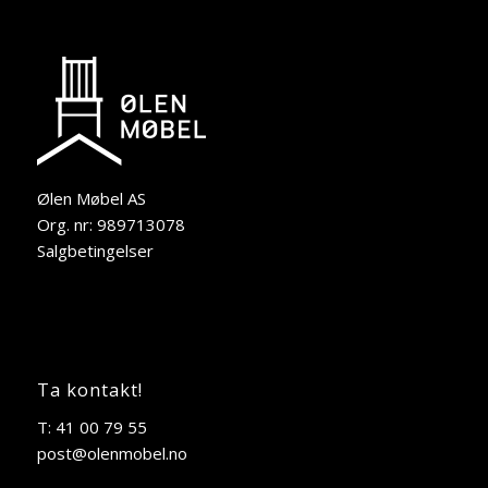
Ølen Møbel AS
Org. nr: 989713078
Salgbetingelser
Ta kontakt!
T: 41 00 79 55
post@olenmobel.no