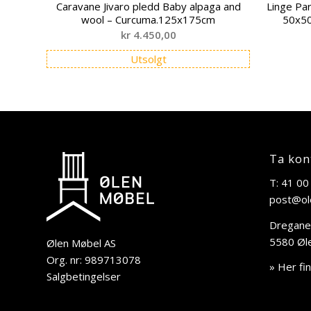
Caravane Jivaro pledd Baby alpaga and
Linge Part
wool – Curcuma.125x175cm
50x5
kr
4.450,00
Utsolgt
Ta kon
T: 41 00
post@ol
Dregane
5580 Øl
Ølen Møbel AS
Org. nr: 989713078
» Her fi
Salgbetingelser