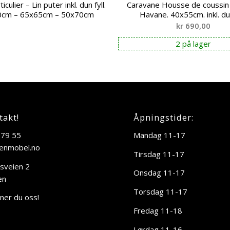
iculier – Lin puter inkl. dun fyll.
Caravane Housse de coussin 
0cm – 65x65cm – 50x70cm
Havane. 40x55cm. inkl. dun
kr
690,00
2 på lager
takt!
Åpningstider:
 79 55
Mandag 11-17
enmobel.no
Tirsdag 11-17
sveien 2
Onsdag 11-17
en
Torsdag 11-17
nner du oss!
Fredag 11-18
Lørdag 11-16