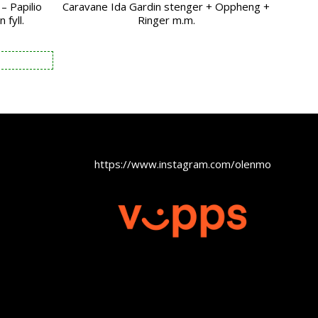
– Papilio
Caravane Ida Gardin stenger + Oppheng +
 fyll.
Ringer m.m.
https://www.instagram.com/olenmobel