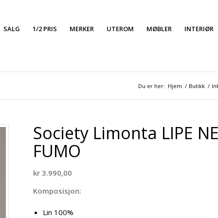
SALG
1/2 PRIS
MERKER
UTEROM
MØBLER
INTERIØR
Du er her:
Hjem
/
Butikk
/
In
Society Limonta LIPE 
FUMO
kr
3.990,00
Komposisjon:
Lin 100%