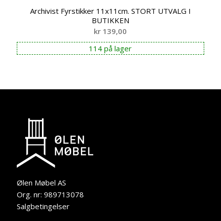
Archivist Fyrstikker 11x11cm. STORT UTVALG I
BUTIKKEN
kr
139,00
114 på lager
Ølen Møbel AS
Org. nr: 989713078
Salgbetingelser