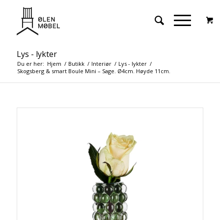
Lys - lykter
Du er her:
Hjem
/
Butikk
/
Interiør
/
Lys - lykter
/
Skogsberg & smart Boule Mini – Sage. Ø4cm. Høyde 11cm.