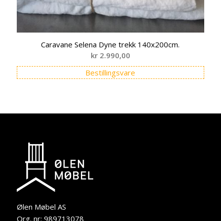
Caravane Selena Dyne trekk 140x200cm.
kr
2.990,00
Bestillingsvare
Ølen Møbel AS
Org. nr: 989713078