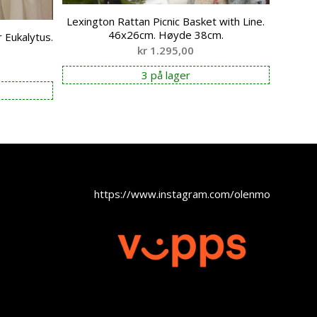
Lexington Rattan Picnic Basket with Line.
46x26cm. Høyde 38cm.
 Eukalytus.
kr
1.295,00
3 på lager
https://www.instagram.com/olenmobel