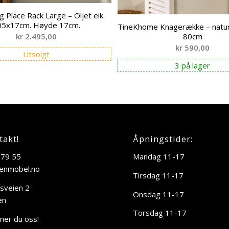
g Place Rack Large – Oljet eik.
05x17cm. Høyde 17cm.
TineKhome Knagerække – natur
80cm
kr
2.495,00
kr
590,00
Utsolgt
3 på lager
takt!
Åpningstider:
 79 55
Mandag 11-17
enmobel.no
Tirsdag 11-17
sveien 2
Onsdag 11-17
en
Torsdag 11-17
nner du oss!