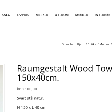
SALG
1/2 PRIS
MERKER
UTEROM
MØBLER
INTERIØR
Du er her:
Hjem
/
Butikk
/
Møbler
/
Raumgestalt Wood Towe
150x40cm.
kr
3.100,00
Svart stål natur.
H 150 x L 40 cm