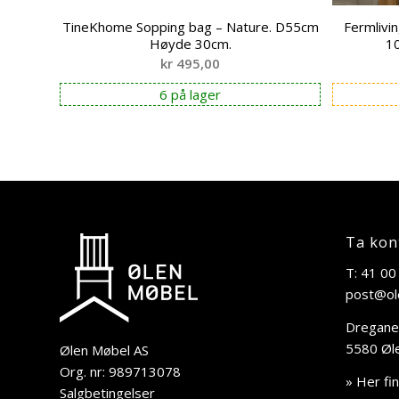
TineKhome Sopping bag – Nature. D55cm
Fermlivin
Høyde 30cm.
1
kr
495,00
6 på lager
Ta kon
T: 41 00
post@ol
Dregane
5580 Øl
Ølen Møbel AS
Org. nr: 989713078
» Her fi
Salgbetingelser