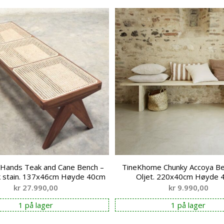
Hands Teak and Cane Bench –
TineKhome Chunky Accoya Be
k stain. 137x46cm Høyde 40cm
Oljet. 220x40cm Høyde 
kr
27.990,00
kr
9.990,00
1 på lager
1 på lager