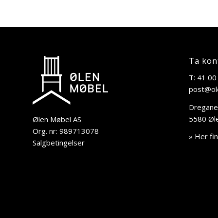
Ta kon
T: 41 00
post@ol
Dregane
5580 Øl
Ølen Møbel AS
Org. nr: 989713078
» Her fi
Salgbetingelser