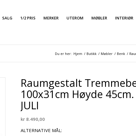
SALG
1/2 PRIS
MERKER
UTEROM
MØBLER
INTERIØR
Du er her:
Hjem
/
Butikk
/
Møbler
/
Benk
/
Rau
Raumgestalt Tremmeben
100x31cm Høyde 45cm.
JULI
kr
8.490,00
ALTERNATIVE MÅL: