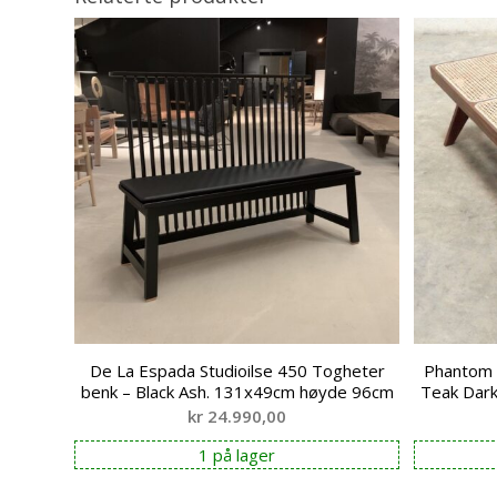
De La Espada Studioilse 450 Togheter
Phantom 
benk – Black Ash. 131x49cm høyde 96cm
Teak Dar
kr
24.990,00
1 på lager