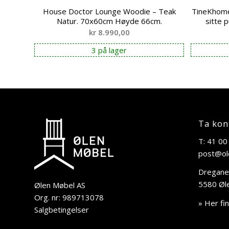
House Doctor Lounge Woodie – Teak
TineKhome 
Natur. 70x60cm Høyde 66cm.
sitte 
kr
8.990,00
3 på lager
Ta kon
T: 41 00
post@ol
Dregane
5580 Øl
Ølen Møbel AS
Org. nr: 989713078
» Her fi
Salgbetingelser