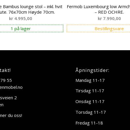
Bambus lounge stol – inkl. hvit
Fermob Luxembourg low Armchair
pute. 76x70cm Høyde 70cm.
– RED OCHRE.
kr
4.995,00
kr
7.990,00
1 på lager
Bestillingsvare
takt!
Åpningstider:
 79 55
Mandag 11-17
enmobel.no
Tirsdag 11-17
sveien 2
Onsdag 11-17
en
Torsdag 11-17
nner du oss!
Fredag 11-18