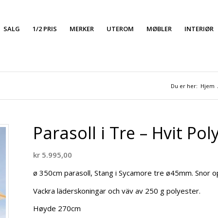
SALG
1/2 PRIS
MERKER
UTEROM
MØBLER
INTERIØR
Du er her:
Hjem
Parasoll i Tre – Hvit Po
kr
5.995,00
ø 350cm parasoll, Stang i Sycamore tre ø45mm. Snor o
Vackra läderskoningar och väv av 250 g polyester.
Høyde 270cm