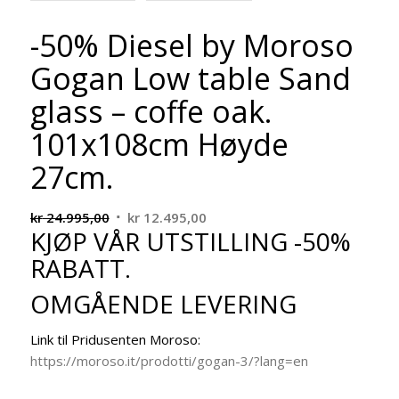
-50% Diesel by Moroso
Gogan Low table Sand
glass – coffe oak.
101x108cm Høyde
27cm.
Opprinnelig
Nåværende
kr
24.995,00
kr
12.495,00
KJØP VÅR UTSTILLING -50%
pris
pris
var:
er:
RABATT.
kr 24.995,00.
kr 12.495,00.
OMGÅENDE LEVERING
Link til Pridusenten Moroso:
https://moroso.it/prodotti/gogan-3/?lang=en