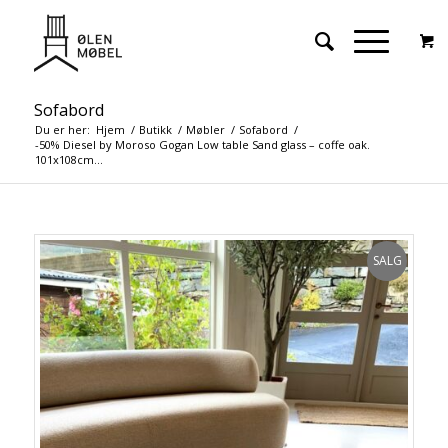
Sofabord
Du er her:
Hjem
/
Butikk
/
Møbler
/
Sofabord
/
-50% Diesel by Moroso Gogan Low table Sand glass – coffe oak.
101x108cm...
SALG