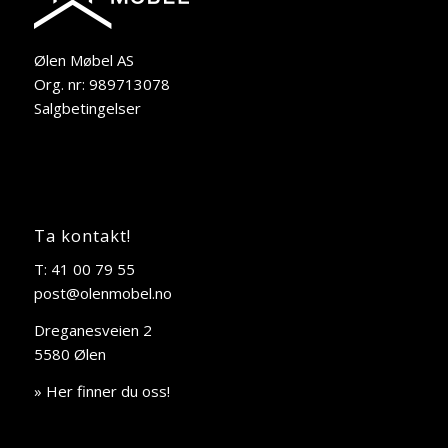
Ølen Møbel AS
Org. nr: 989713078
Salgbetingelser
Ta kontakt!
T: 41 00 79 55
post@olenmobel.no
Dreganesveien 2
5580 Ølen
» Her finner du oss!