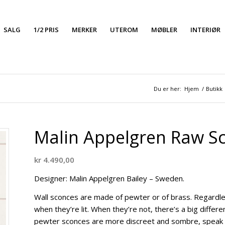
SALG
1/2 PRIS
MERKER
UTEROM
MØBLER
INTERIØR
Du er her:
Hjem
/
Butikk
Malin Appelgren Raw Sc
kr
4.490,00
Designer: Malin Appelgren Bailey – Sweden.
Wall sconces are made of pewter or of brass. Regardles
when they’re lit. When they’re not, there’s a big differ
pewter sconces are more discreet and sombre, speak 