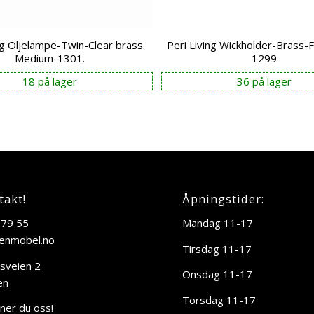
ng Oljelampe-Twin-Clear brass.
Peri Living Wickholder-Brass-F
Medium-1301.
1299
18 på lager
36 på lager
takt!
Åpningstider:
 79 55
Mandag 11-17
enmobel.no
Tirsdag 11-17
sveien 2
Onsdag 11-17
en
Torsdag 11-17
nner du oss!