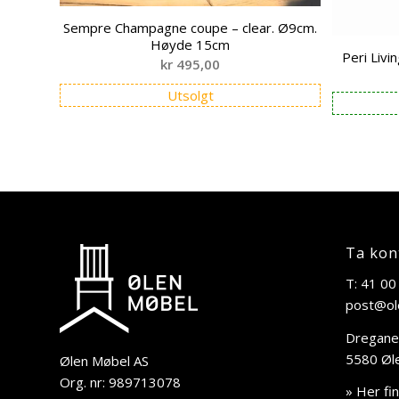
Sempre Champagne coupe – clear. Ø9cm.
Høyde 15cm
Peri Livi
kr
495,00
Utsolgt
Ta kon
T: 41 00
post@ol
Dregane
5580 Øl
Ølen Møbel AS
Org. nr: 989713078
» Her fi