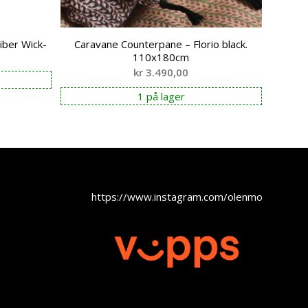
iber Wick-
Caravane Counterpane – Florio black.
110x180cm
kr
3.490,00
1 på lager
https://www.instagram.com/olenmobel