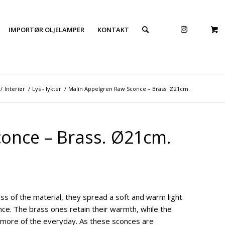
IMPORTØR OLJELAMPER
KONTAKT
/
Interiør
/
Lys - lykter
/
Malin Appelgren Raw Sconce – Brass. Ø21cm.
once – Brass. Ø21cm.
s of the material, they spread a soft and warm light
ence. The brass ones retain their warmth, while the
more of the everyday. As these sconces are