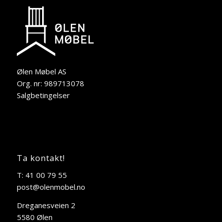
Ølen Møbel AS
Org. nr: 989713078
Salgbetingelser
Ta kontakt!
T: 41 00 79 55
post@olenmobel.no
Dreganesveien 2
5580 Ølen