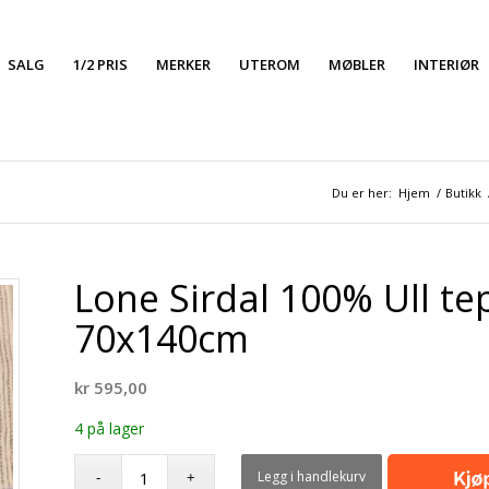
SALG
1/2 PRIS
MERKER
UTEROM
MØBLER
INTERIØR
Du er her:
Hjem
/
Butikk
Lone Sirdal 100% Ull tep
70x140cm
kr
595,00
4 på lager
Legg i handlekurv