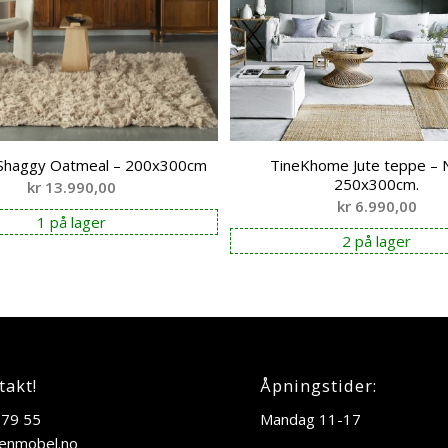
Shaggy Oatmeal – 200x300cm
TineKhome Jute teppe – N
250x300cm.
kr
13.990,00
kr
6.990,00
1 på lager
2 på lager
takt!
Åpningstider:
 79 55
Mandag 11-17
enmobel.no