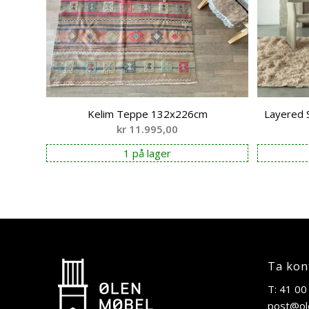
Kelim Teppe 132x226cm
Layered 
kr
11.995,00
1 på lager
Ta kon
T: 41 00
post@ol