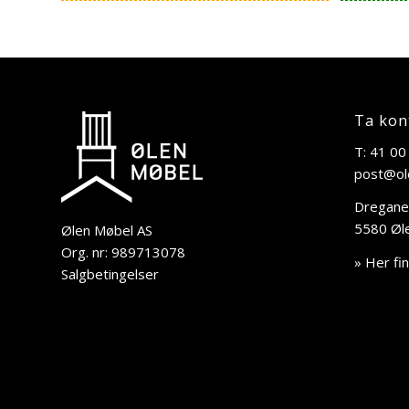
Ta kon
T: 41 00
post@ol
Dregane
5580 Øl
Ølen Møbel AS
Org. nr: 989713078
» Her fi
Salgbetingelser