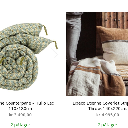
ne Counterpane – Tullio Lac.
Libeco Etienne Coverlet Stri
110x180cm
Throw. 140x220cm.
kr
3.490,00
kr
4.995,00
2 på lager
2 på lager