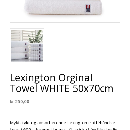
Lexington Orginal
Towel WHITE 50x70cm
kr
250,00
Mykt, tykt og absorberende Lexington frottéhåndkle
laget i 600 g kammet bomull. Klassiske håndkle i herlig