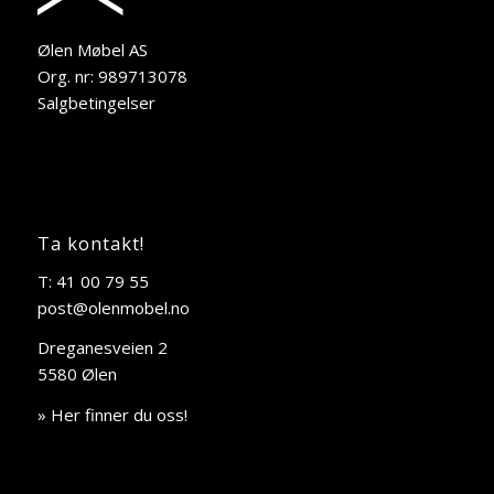
Ølen Møbel AS
Org. nr: 989713078
Salgbetingelser
Ta kontakt!
T: 41 00 79 55
post@olenmobel.no
Dreganesveien 2
5580 Ølen
» Her finner du oss!