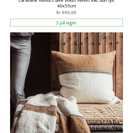
40x55cm
kr
690,00
3 på lager