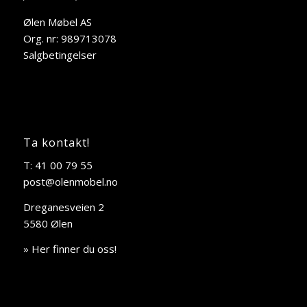
Ølen Møbel AS
Org. nr: 989713078
Salgbetingelser
Ta kontakt!
T: 41 00 79 55
post@olenmobel.no
Dreganesveien 2
5580 Ølen
» Her finner du oss!