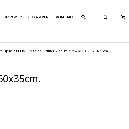
IMPORTØR OLJELAMPER
KONTAKT
r:
Hjem
/
Butikk
/
Møbler
/
Puffer
/
Kelim puff – WOOL. 60x60x35cm.
x60x35cm.