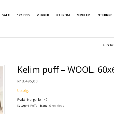
SALG
1/2 PRIS
MERKER
UTEROM
MØBLER
INTERIØR
Du er he
Kelim puff – WOOL. 60
kr
3.495,00
Utsolgt
Frakt i Norge: kr 149
Kategori:
Puffer
Brand:
Ølen Møbel