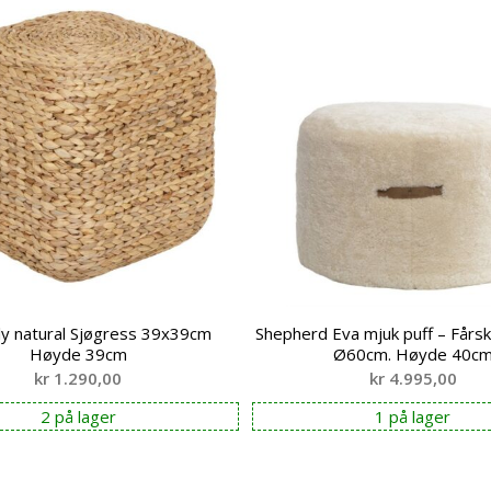
ily natural Sjøgress 39x39cm
Shepherd Eva mjuk puff – Fårs
Høyde 39cm
Ø60cm. Høyde 40c
kr
1.290,00
kr
4.995,00
2 på lager
1 på lager