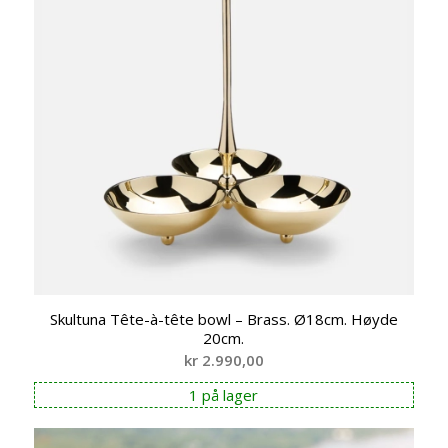
Skultuna Tête-à-tête bowl – Brass. Ø18cm. Høyde
20cm.
kr
2.990,00
1 på lager