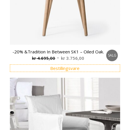
-20% &Tradition In Between SK1 – Oiled Oak.
SALG
Opprinnelig
Nåværende
kr
4.695,00
kr
3.756,00
pris
pris
Bestillingsvare
var:
er:
kr 4.695,00.
kr 3.756,00.