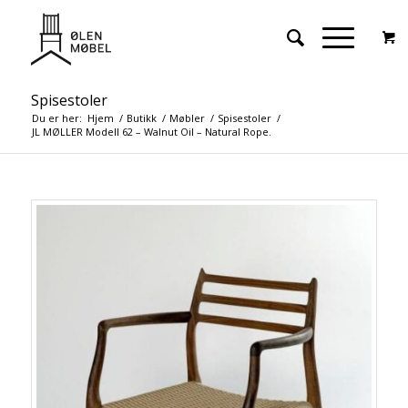
Spisestoler
Du er her:
Hjem
/
Butikk
/
Møbler
/
Spisestoler
/
JL MØLLER Modell 62 – Walnut Oil – Natural Rope.