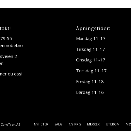
takt!
Åpningstider:
 79 55
Mandag 11-17
enmobel.no
Tirsdag 11-17
sveien 2
Onsdag 11-17
en
Torsdag 11-17
nner du oss!
Fredag 11-18
Lørdag 11-16
NYHETER
SALG
1/2 PRIS
MERKER
UTEROM
MØ
v
CoreTrek AS