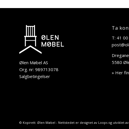
Ta kon
T: 41 00
post@ol
Dregane
5580 Øl
Ølen Møbel AS
Org. nr: 989713078
» Her fi
Salgbetingelser
© Kopirett: Ølen Møbel - Nettstedet er designet av
Loops
og utviklet a