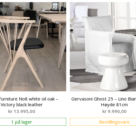
Furniture No8 white oil oak –
Gervasoni Ghost 25 – Lino Bia
Victory black leather
Høyde 81cm
kr
13.995,00
kr
9.990,00
1 på lager
Bestillingsvare