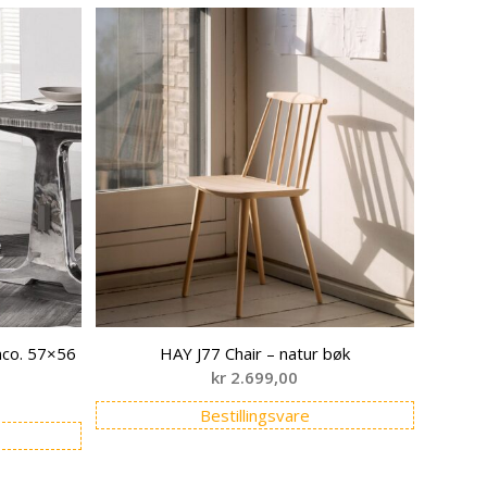
nco. 57×56
HAY J77 Chair – natur bøk
kr
2.699,00
Bestillingsvare