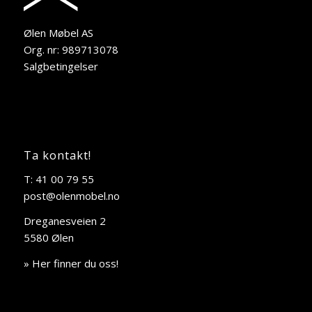
Ølen Møbel AS
Org. nr: 989713078
Salgbetingelser
Ta kontakt!
T: 41 00 79 55
post@olenmobel.no
Dreganesveien 2
5580 Ølen
» Her finner du oss!