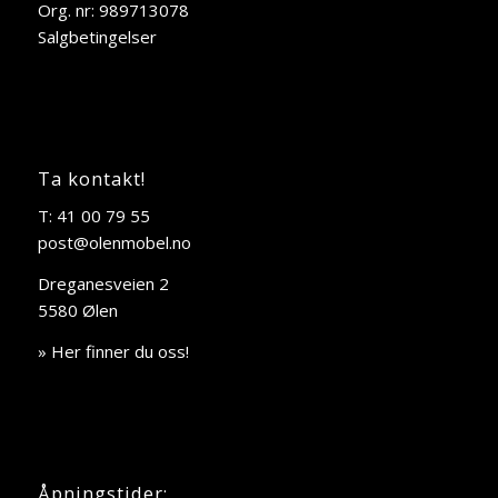
Org. nr: 989713078
Salgbetingelser
Ta kontakt!
T: 41 00 79 55
post@olenmobel.no
Dreganesveien 2
5580 Ølen
» Her finner du oss!
Åpningstider: