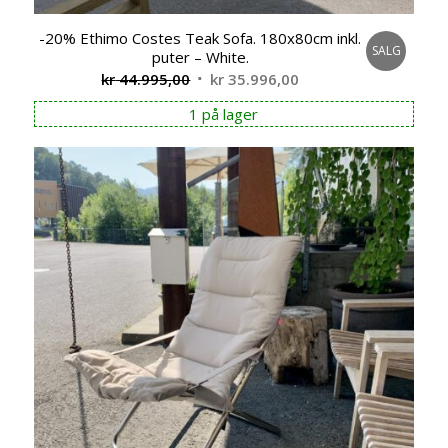
-20% Ethimo Costes Teak Sofa. 180x80cm inkl.
SALG
puter – White.
Opprinnelig
Nåværende
kr
44.995,00
kr
35.996,00
pris
pris
1 på lager
var:
er:
kr 44.995,00.
kr 35.996,00.