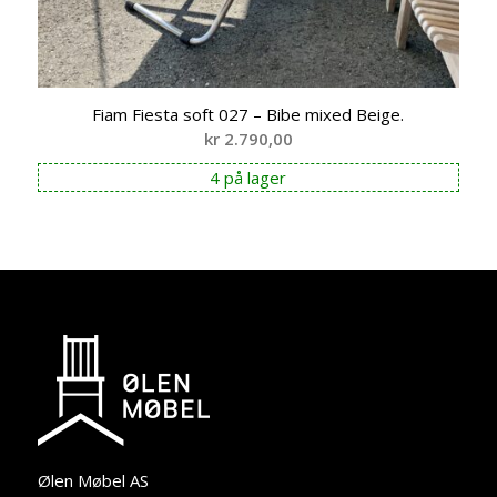
Fiam Fiesta soft 027 – Bibe mixed Beige.
kr
2.790,00
4 på lager
Ølen Møbel AS